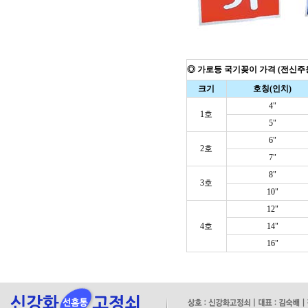
◎ 가로등 국기꽂이 가격 (전신주
크기
호칭(인치)
4"
1호
5"
6"
2호
7"
8"
3호
10"
12"
4호
14"
16"