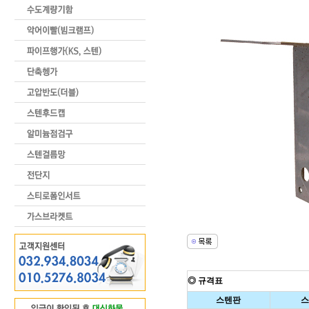
◎ 규격표
스텐판