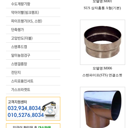
모델명:M001
SUS 상자홈통 A형(기본)
모델명:M006
스텐파이프(STS) 연결소켓