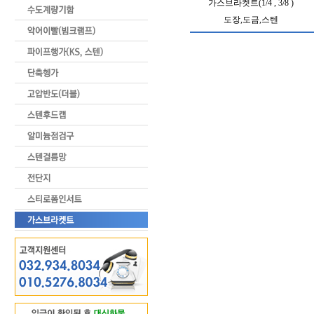
가스브라켓트(1/4 , 3/8 )
도장,도금,스텐