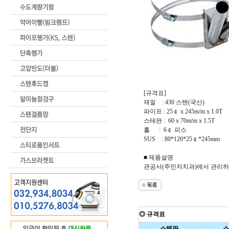
[규격표]
재질 : 430 스텐(국산)
파이프 : 25￠ x 245m/m x 1.0T
스테판 : 60 x 70m/m x 1.5T
홀 : 6￠ 피스
SUS : 80*120*25￠*245mm
■ 제품설명
관공서(주민자치과)에서 관리하
◎ 규격표
스텐판