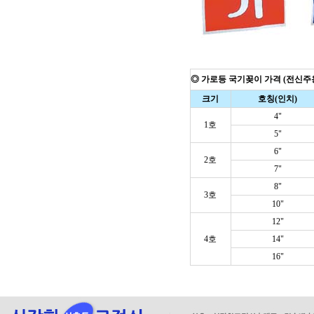
◎ 가로등 국기꽂이 가격 (전신주
크기
호칭(인치)
4"
1호
5"
6"
2호
7"
8"
3호
10"
12"
4호
14"
16"