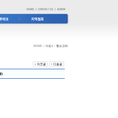
HOME > 제품A >
청소고리
형)